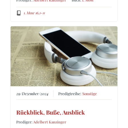
1. Mose 16,1-11
29/Dezember/2024
Predigtreihe:
Sonstige
Rückblick, Buße, Ausblick
Prediger:
Adelbert Kanzinger