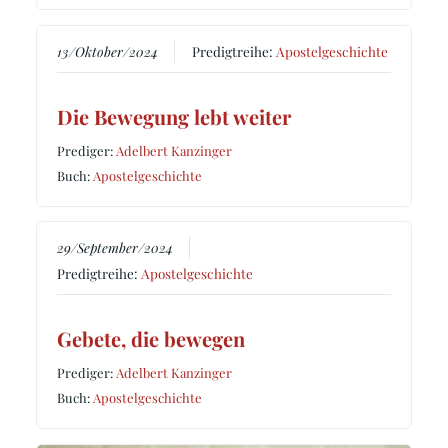
13/Oktober/2024
Predigtreihe:
Apostelgeschichte
Die Bewegung lebt weiter
Prediger:
Adelbert Kanzinger
Buch:
Apostelgeschichte
29/September/2024
Predigtreihe:
Apostelgeschichte
Gebete, die bewegen
Prediger:
Adelbert Kanzinger
Buch:
Apostelgeschichte