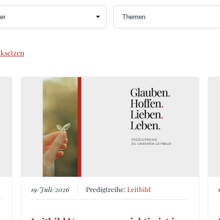
ksetzen
19/Juli/2026
Predigtreihe:
Leitbild