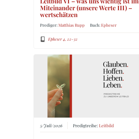
Leitbild VI – was uns wichtig ist im
Miteinander (unsere Werte III) –
wertschätzen
Prediger:
Matthias Rupp
Buch:
Epheser
Epheser 4, 22-32
5/Juli/2026
Predigtreihe:
Leitbild