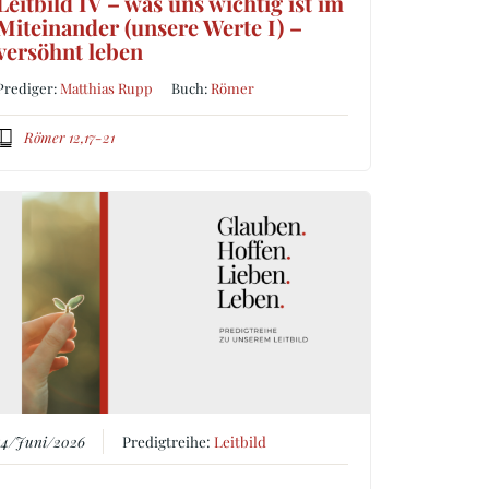
Leitbild IV – was uns wichtig ist im
Miteinander (unsere Werte I) –
versöhnt leben
Prediger:
Matthias Rupp
Buch:
Römer
Römer 12,17-21
14/Juni/2026
Predigtreihe:
Leitbild