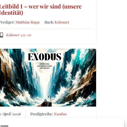
Leitbild I – wer wir sind (unsere
Identität)
Prediger:
Matthias Rupp
Buch:
Kolosser
Kolosser 1,15-20
3/April/2026
Predigtreihe:
Exodus