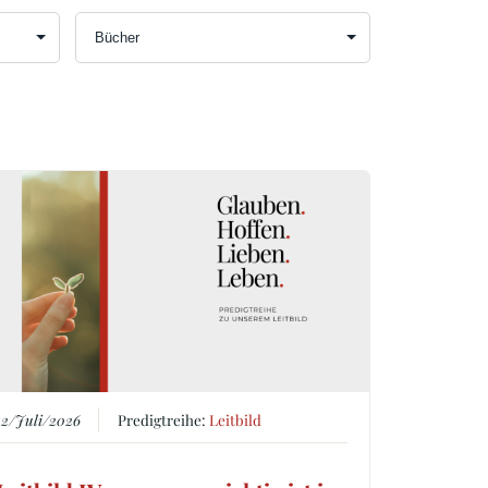
12/Juli/2026
Predigtreihe:
Leitbild