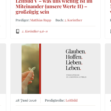
Leitbild V – was uns wichtig ist im
Miteinander (unsere Werte II) –
großzügig sein
Prediger:
Matthias Rupp
Buch:
2. Korinther
2. Korinther 9,6-11
28/Juni/2026
Predigtreihe:
Leitbild