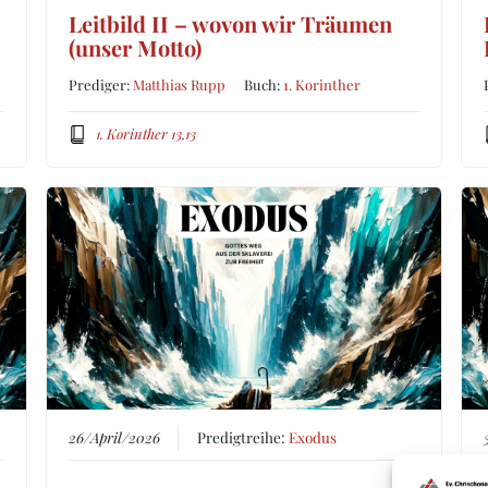
Leitbild II – wovon wir Träumen
(unser Motto)
Prediger:
Matthias Rupp
Buch:
1. Korinther
1. Korinther 13,13
26/April/2026
Predigtreihe:
Exodus