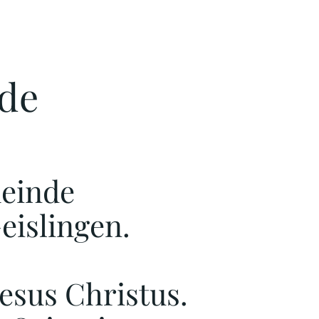
de
meinde
islingen.
esus Christus.