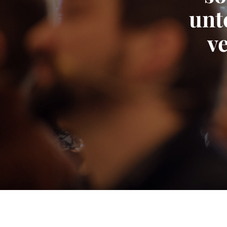
unt
v