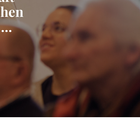
chen
...