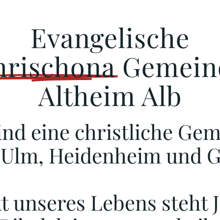
Evangelische
hrischona
Gemein
Altheim Alb
ind eine christliche Ge
 Ulm, Heidenheim und Ge
t unseres Lebens steht J