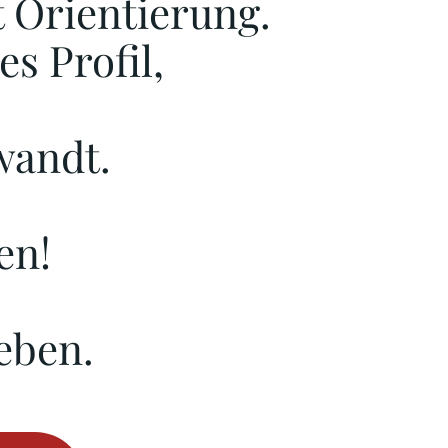
bt Orientierung.
s Profil,
wandt.
en!
leben.