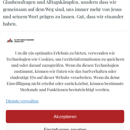
Glaubensfragen und Alltagskämpfen, sondern dass wir
gemeinsam auf dem Weg sind, uns immer mehr von Jesus
und seinem Wort prägen zu lassen. Gut, dass wir einander
haben.
Wenn du Interesse hast, dich einer Kleingruppe
anzuschließen oder selbst eine zu starten, dann komm
Um dir ein optimales Erlebnis zu bieten, verwenden wir
einfach auf Matthias Rupp zu
Technologien wie Cookies, um Geräteinformationen zu speichern
und/oder darauf zuzugreifen. Wenn du diesen Technologien
zustimmst, können wir Daten wie das Surfverhalten oder
07640 / 6148
eindeutige IDs auf dieser Website verarbeiten. Wenn du deine
Einwillligung nicht erteilst oder zurückziehst, können bestimmte
Merkmale und Funktionen beeinträchtigt werden.
KONTAKT
Dienste verwalten
Akzeptieren
© 2026 Ev. Chrischona Gemeinde Altheim/Alb.
Einstellungen ansehen