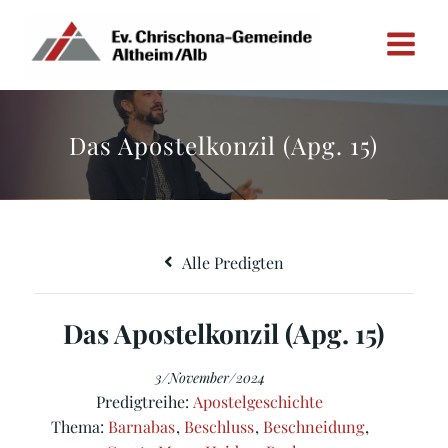
Zum
Inhalt
springen
Das Apostelkonzil (Apg. 15)
Alle Predigten
Das Apostelkonzil (Apg. 15)
3/November/2024
Predigtreihe:
Apostelgeschichte
Thema:
Barnabas
,
Beschluss
,
Beschneidung
,