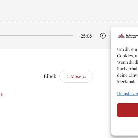
Um dir ein
Cookies, u
Wenn du di
Surfverhal
deine Einw
Bibel:
2. Mose 32
Merkmale u
Dienste ve
lb
© 2026 Ev. Chrischona Gemeinde Altheim/Alb.
Impressum
Datenschutzerklärung