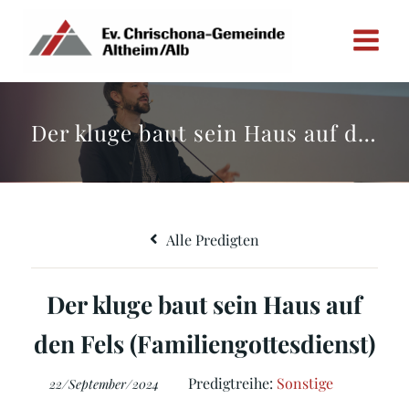
Zum
Inhalt
springen
Der kluge baut sein Haus auf den Fels (Familiengottesdienst)
Alle Predigten
Der kluge baut sein Haus auf
den Fels (Familiengottesdienst)
Predigtreihe:
Sonstige
22/September/2024