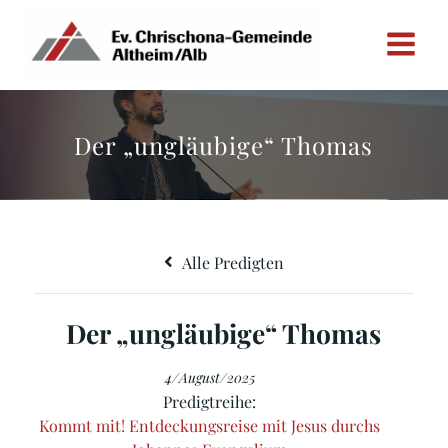
Zum
Inhalt
springen
Der „ungläubige“ Thomas
Alle Predigten
Der „ungläubige“ Thomas
4/August/2025
Predigtreihe:
Kommt mit! Entdeckungsreise mit Jesus durchs