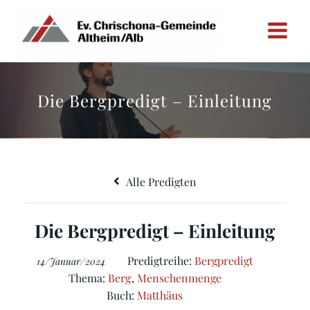
Zum
Inhalt
springen
Die Bergpredigt – Einleitung
Alle Predigten
Die Bergpredigt – Einleitung
Predigtreihe:
Bergpredigt
14/Januar/2024
Thema:
Berg
,
Menschenmenge
Buch:
Matthäus