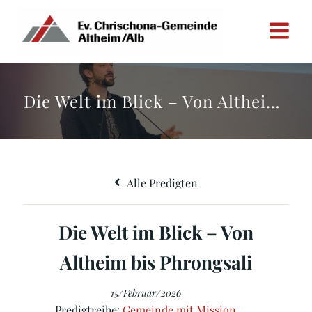
Zum
Inhalt
springen
Die Welt im Blick – Von Altheim bis Phrongsali
Alle Predigten
Die Welt im Blick – Von
Altheim bis Phrongsali
15/Februar/2026
Predigtreihe:
Gemeinde mit Mission