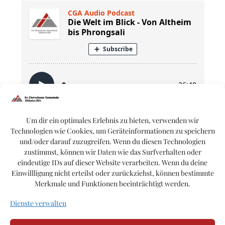
Um dir ein optimales Erlebnis zu bieten, verwenden wir
Technologien wie Cookies, um Geräteinformationen zu speichern
Bibel:
Matthäus 28,18-20; Markus 16,15-18; Lukas 24,45-49; Johanne
und/oder darauf zuzugreifen. Wenn du diesen Technologien
zustimmst, können wir Daten wie das Surfverhalten oder
eindeutige IDs auf dieser Website verarbeiten. Wenn du deine
Einwillligung nicht erteilst oder zurückziehst, können bestimmte
Merkmale und Funktionen beeinträchtigt werden.
Dienste verwalten