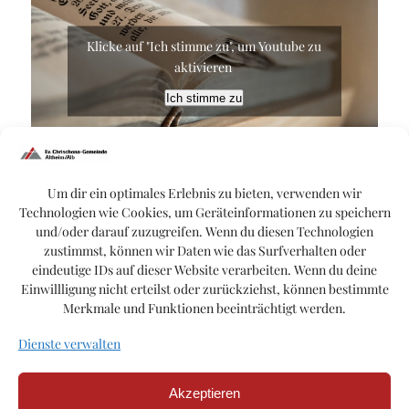
Klicke auf "Ich stimme zu", um Youtube zu
aktivieren
Ich stimme zu
Um dir ein optimales Erlebnis zu bieten, verwenden wir
Wieland Müller
Technologien wie Cookies, um Geräteinformationen zu speichern
und/oder darauf zuzugreifen. Wenn du diesen Technologien
zustimmst, können wir Daten wie das Surfverhalten oder
eindeutige IDs auf dieser Website verarbeiten. Wenn du deine
Einwillligung nicht erteilst oder zurückziehst, können bestimmte
Merkmale und Funktionen beeinträchtigt werden.
Dienste verwalten
Akzeptieren