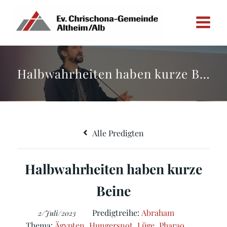
Zum
Inhalt
springen
Halbwahrheiten haben kurze Beine
Alle Predigten
Halbwahrheiten haben kurze
Beine
Predigtreihe:
Abraham
2/Juli/2023
Thema:
Ägypten
,
Hungersnot
,
Lüge
,
Pharao
,