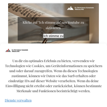
Klicke auf "Ich stimme zu", um Youtube zu
aktivieren
Ich stimme zu
Um dir ein optimales Erlebnis zu bieten, verwenden wir
Matthias Rupp
Technologien wie Cookies, um Geräteinformationen zu speichern
und/oder darauf zuzugreifen. Wenn du diesen Technologien
zustimmst, können wir Daten wie das Surfverhalten oder
eindeutige IDs auf dieser Website verarbeiten. Wenn du deine
Einwillligung nicht erteilst oder zurückziehst, können bestimmte
Merkmale und Funktionen beeinträchtigt werden.
Dienste verwalten