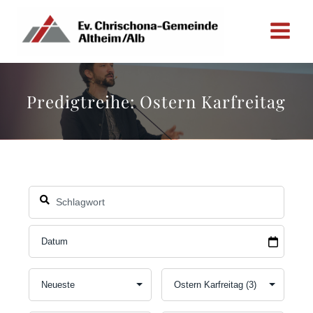
Zum
Inhalt
springen
Predigtreihe: Ostern Karfreitag