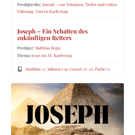
Predigtreihe:
Joseph - von Träumen, Tiefen und Gottes
Führung
,
Ostern Karfreitag
Joseph – Ein Schatten des
zukünftigen Retters
Prediger:
Matthias Rupp
Thema:
Jesus im AT
,
Karfreitag
Matthäus 27, Johannes 19, Genesis 37-50, Psalm 22