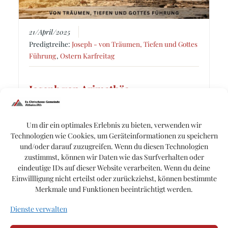
21/April/2025
Predigtreihe:
Joseph - von Träumen, Tiefen und Gottes
Führung
,
Ostern Karfreitag
Joseph von Arimathäa
Prediger:
Matthias Rupp
Thema:
Auferstehung
,
Ostern
Um dir ein optimales Erlebnis zu bieten, verwenden wir
Buch:
Johannes
,
Lukas
,
Markus
,
Matthäus
Technologien wie Cookies, um Geräteinformationen zu speichern
und/oder darauf zuzugreifen. Wenn du diesen Technologien
Matt. 27:57, Mk. 15:43, Lk. 23:51, Jn. 19:38
zustimmst, können wir Daten wie das Surfverhalten oder
eindeutige IDs auf dieser Website verarbeiten. Wenn du deine
Einwillligung nicht erteilst oder zurückziehst, können bestimmte
Merkmale und Funktionen beeinträchtigt werden.
Dienste verwalten