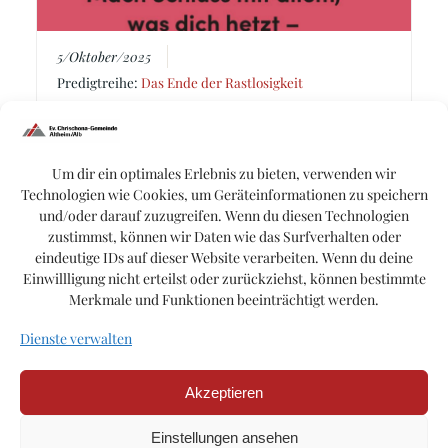
5/Oktober/2025
Predigtreihe:
Das Ende der Rastlosigkeit
Sabbat – Aus der Ruhe leben
Um dir ein optimales Erlebnis zu bieten, verwenden wir
Prediger:
Matthias Rupp
Technologien wie Cookies, um Geräteinformationen zu speichern
Thema:
Gottesgemeinschaft
,
Sabbat
und/oder darauf zuzugreifen. Wenn du diesen Technologien
Buch:
2. Mose
,
Hebräerbrief
,
Markus
,
Matthäus
zustimmst, können wir Daten wie das Surfverhalten oder
eindeutige IDs auf dieser Website verarbeiten. Wenn du deine
Einwillligung nicht erteilst oder zurückziehst, können bestimmte
Merkmale und Funktionen beeinträchtigt werden.
Dienste verwalten
Akzeptieren
© 2026 Ev. Chrischona Gemeinde Altheim/Alb.
Einstellungen ansehen