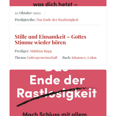
12/Oktober/2025
Predigtreihe:
Das Ende der Rastlosigkeit
Stille und Einsamkeit – Gottes
Stimme wieder hören
Prediger:
Matthias Rupp
Thema:
Gottesgemeinschaft
Buch:
Johannes
,
Lukas