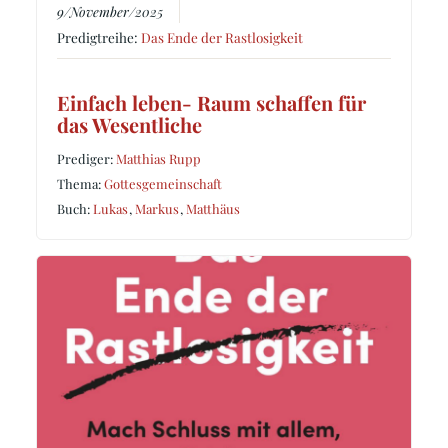
9/November/2025
Predigtreihe:
Das Ende der Rastlosigkeit
Einfach leben- Raum schaffen für
das Wesentliche
Prediger:
Matthias Rupp
Thema:
Gottesgemeinschaft
Buch:
Lukas
,
Markus
,
Matthäus