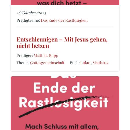
26/Oktober/2025
Predigtreihe:
Das Ende der Rastlosigkeit
Entschleunigen – Mit Jesus gehen,
nicht hetzen
Prediger:
Matthias Rupp
Thema:
Gottesgemeinschaft
Buch:
Lukas
,
Matthäus