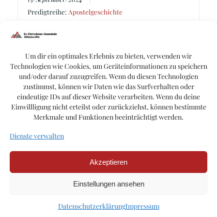
Predigtreihe:
Apostelgeschichte
Bewegte bewegen andere
Um dir ein optimales Erlebnis zu bieten, verwenden wir
Prediger:
Matthias Rupp
Technologien wie Cookies, um Geräteinformationen zu speichern
Thema:
Bewegung
,
Heiliger Geist
,
Pfingsten
und/oder darauf zuzugreifen. Wenn du diesen Technologien
Buch:
Apostelgeschichte
zustimmst, können wir Daten wie das Surfverhalten oder
eindeutige IDs auf dieser Website verarbeiten. Wenn du deine
Einwillligung nicht erteilst oder zurückziehst, können bestimmte
Merkmale und Funktionen beeinträchtigt werden.
Dienste verwalten
Akzeptieren
© 2026 Ev. Chrischona Gemeinde Altheim/Alb.
Einstellungen ansehen
Impressum
Datenschutzerklärung
Datenschutzerklärung
Impressum